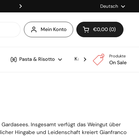
Versandkostenfrei ab 150
Sprache
Deutsch
Weiter
Mein Konto
€0,00
0
Warenkorb öffnen
Produkte
Kaffee & Maschinen
Pasta & Risotto
On Sale
s Gardasees. Insgesamt verfügt das Weingut über
licher Hingabe und Leidenschaft kreiert Gianfranco