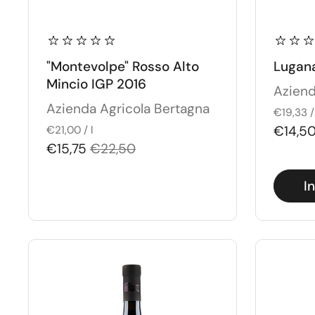
"Montevolpe" Rosso Alto
Lugan
Mincio IGP 2016
Aziend
Azienda Agricola Bertagna
€19,33 / 
€14,5
€21,00 / l
€15,75
€22,50
I