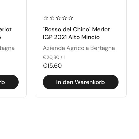
erlot
"Rosso del Chino" Merlot
o
IGP 2021 Alto Mincio
rtagna
Azienda Agricola Bertagna
€20,80 / l
€15,60
rb
In den Warenkorb