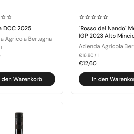
a DOC 2025
"Rosso del Nando" M
IGP 2023 Alto Minci
a Agricola Bertagna
Azienda Agricola Be
l
0
€16,80 / l
€12,60
n den Warenkorb
In den Warenko