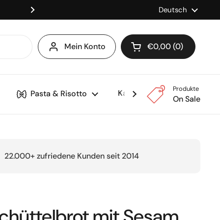
Versandkostenfrei ab 150
Sprache
Deutsch
Weiter
Mein Konto
€0,00
0
Warenkorb öffnen
Produkte
Kaffee & Maschinen
Pasta & Risotto
On Sale
22.000+ zufriedene Kunden seit 2014
Schüttelbrot mit Sesam,