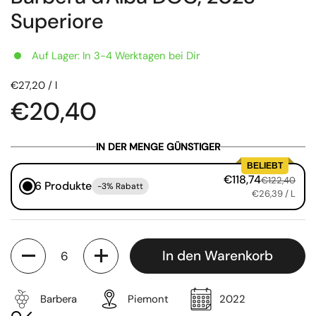
Superiore
Auf Lager: In 3-4 Werktagen bei Dir
€27,20 / l
€20,40
IN DER MENGE GÜNSTIGER
BELIEBT
€118,74
€122,40
6 Produkte
-3% Rabatt
€26,39
/ L
Anzahl
In den Warenkorb
Barbera
Piemont
2022