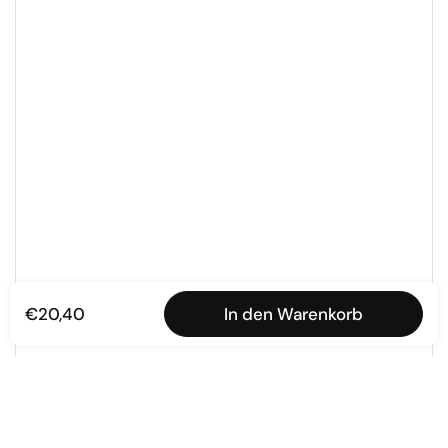
€20,40
In den Warenkorb
ließen
Ober