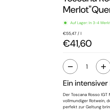
Merlot"Quer
Auf Lager: In 3-4 Werk
€55,47 / l
€41,60
Anzahl
Ein intensive
Der Toscana Rosso IGT M
vollmundiger Rotwein, d
perfekt zur Geltung brin