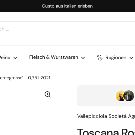
Gusto aus Italien erleben
Fleisch & Wurstwaren
eine
Regionen
rcegrosse" - 0,75 l 2021
Vallepicciola Società Agr
Toscana Ro