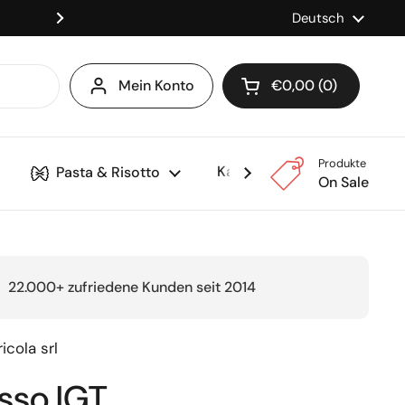
Versandkostenfrei ab 150
Sprache
Deutsch
Weiter
Mein Konto
€0,00
0
Warenkorb öffnen
Produkte
Kaffee & Maschinen
Pasta & Risotto
On Sale
22.000+ zufriedene Kunden seit 2014
icola srl
sso IGT