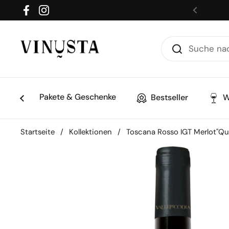
Zum Inhalt springen
Facebook
Instagram
Zurück
Pakete & Geschenke
Bestseller
W
Startseite
/
Kollektionen
/
Toscana Rosso IGT Merlot"Que