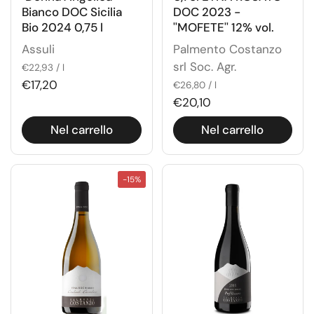
Bianco DOC Sicilia
DOC 2023 -
Bio 2024 0,75 l
''MOFETE'' 12% vol.
Assuli
Palmento Costanzo
srl Soc. Agr.
€22,93 / l
€17,20
€26,80 / l
€20,10
Nel carrello
Nel carrello
-15%