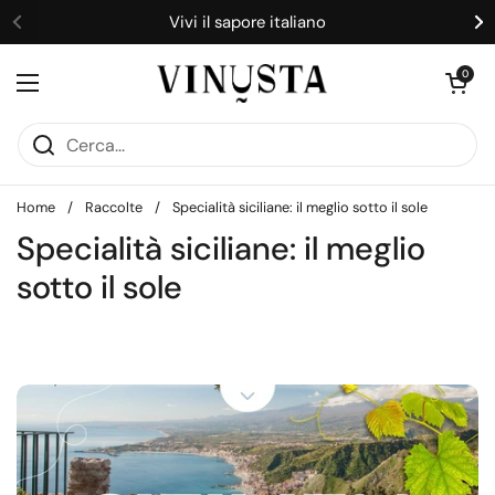
Passa ai contenuti
Vivi il sapore italiano
Precedente
S
Apri carrell
0
Apri menu
Home
/
Raccolte
/
Specialità siciliane: il meglio sotto il sole
Specialità siciliane: il meglio
sotto il sole