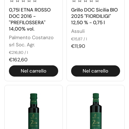
0,75l ETNA ROSSO
Grillo DOC Sicilia BIO
DOC 2016 -
2025 "FIORDILIGI"
''PREFILOSSERA''
12,50 % - 0,75 l
14,00% vol.
Assuli
Palmento Costanzo
€15,87 / l
srl Soc. Agr.
€11,90
€216,80 / l
€162,60
Nel carrello
Nel carrello