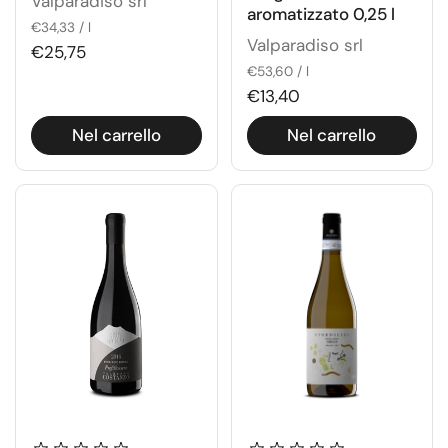
Valparadiso srl
aromatizzato 0,25 l
€34,33 / l
Valparadiso srl
€25,75
€53,60 / l
€13,40
Nel carrello
Nel carrello