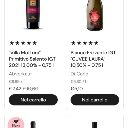
"Villa Mottura"
Bianco Frizzante IGT
Primitivo Salento IGT
"CUVEE LAURA"
2021 13,00% - 0,75 l
10,50% - 0,75 l
Abverkauf
Di Carlo
€9,89 / l
€6,80 / l
€7,42
€10,60
€5,10
Nel carrello
Nel carrello