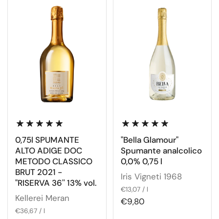
0,75l SPUMANTE
"Bella Glamour"
ALTO ADIGE DOC
Spumante analcolico
METODO CLASSICO
0,0% 0,75 l
BRUT 2021 -
Iris Vigneti 1968
"RISERVA 36'' 13% vol.
€13,07 / l
Kellerei Meran
€9,80
€36,67 / l