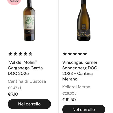
"Val dei Molini"
Vinschgau Kerner
Garganega Garda
Sonnenberg DOC
DOC 2025
2023 - Cantina
Merano
Cantina di Custoza
Kellerei Meran
€9,47 / l
€7,10
€26,00 / l
€19,50
Nel carrello
Nel carrello