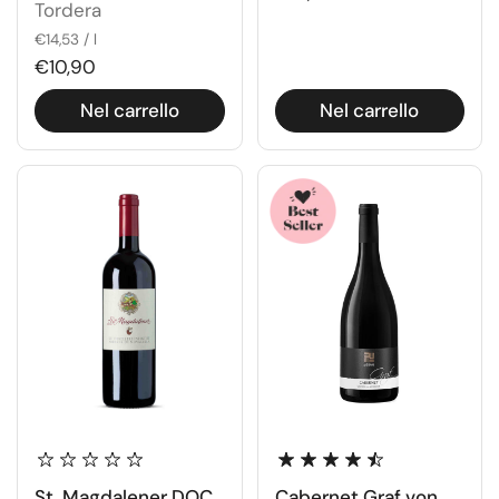
Tordera
€14,53 / l
€10,90
Nel carrello
Nel carrello
St. Magdalener DOC
Cabernet Graf von