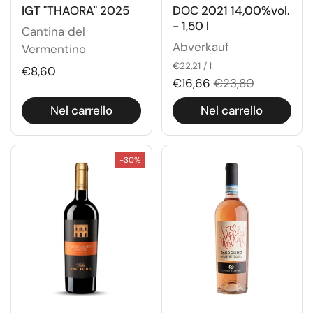
IGT "THAORA" 2025
DOC 2021 14,00%vol.
- 1,50 l
Cantina del
Abverkauf
Vermentino
€22,21 / l
€8,60
€16,66
€23,80
Nel carrello
Nel carrello
-30%