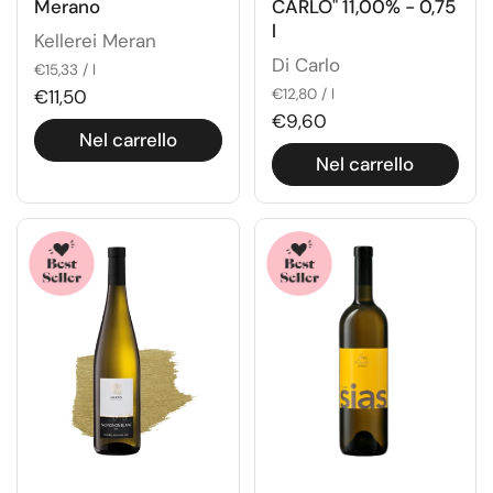
Merano
CARLO" 11,00% - 0,75
l
Kellerei Meran
Di Carlo
€15,33 / l
€11,50
€12,80 / l
€9,60
Nel carrello
Nel carrello