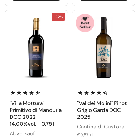
-32%
"Villa Mottura"
"Val dei Molini" Pinot
Primitivo di Manduria
Grigio Garda DOC
DOC 2022
2025
14,00%vol. - 0,75 l
Cantina di Custoza
Abverkauf
€9,87 / l