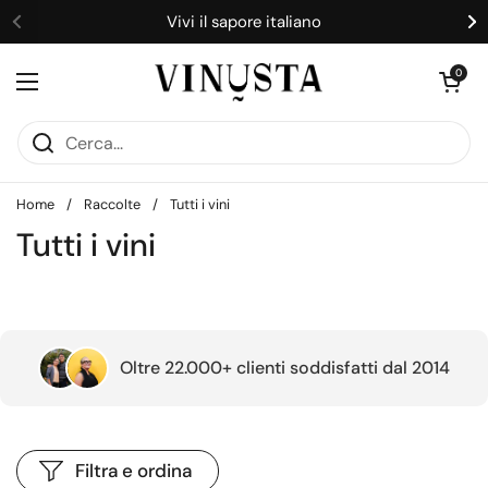
Passa ai contenuti
Vivi il sapore italiano
Precedente
S
Apri carrell
0
Apri menu
Home
/
Raccolte
/
Tutti i vini
Tutti i vini
Oltre 22.000+ clienti soddisfatti dal 2014
Filtra e ordina