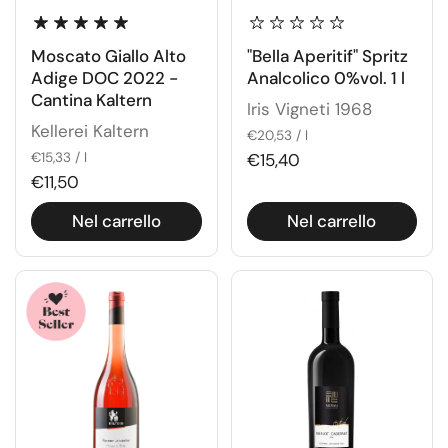
Moscato Giallo Alto
"Bella Aperitif" Spritz
Adige DOC 2022 -
Analcolico 0%vol. 1 l
Cantina Kaltern
Iris Vigneti 1968
Kellerei Kaltern
€20,53 / l
€15,33 / l
€15,40
€11,50
Nel carrello
Nel carrello