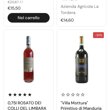
€20,67 / l
Azienda Agricola La
€15,50
Tordera
Nel carrello
€14,60
-30%
0,75l ROSATO DEI
"Villa Mottura"
COLLI DEL LIMBARA
Primitivo di Manduria