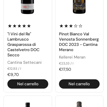
"I Vini del Re"
Pinot Bianco Val
Lambrusco
Venosta Sonnenberg
Grasparossa di
DOC 2023 - Cantina
Castelvetro DOC
Merano
Secco
Kellerei Meran
Cantina Settecani
€23,33 / l
€12,93 / l
€17,50
€9,70
Nel carrello
Nel carrello