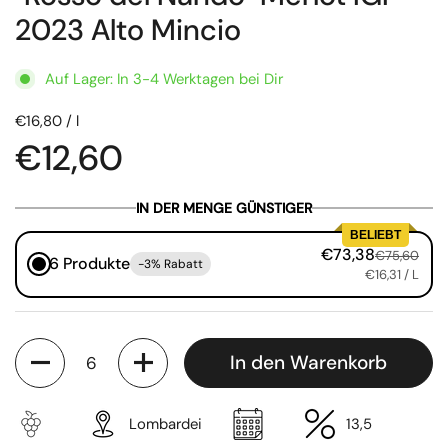
2023 Alto Mincio
Auf Lager: In 3-4 Werktagen bei Dir
€16,80 / l
€12,60
IN DER MENGE GÜNSTIGER
BELIEBT
€73,38
€75,60
6 Produkte
-3% Rabatt
€16,31
/ L
Anzahl
In den Warenkorb
Lombardei
13,5