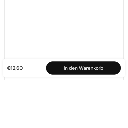
€12,60
In den Warenkorb
ließen
Ober