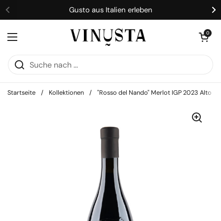
Zum Inhalt springen
Gusto aus Italien erleben
Zurück
We
Warenkorb öff
0
Menü öffnen
Startseite
/
Kollektionen
/
"Rosso del Nando" Merlot IGP 2023 Alto Mi