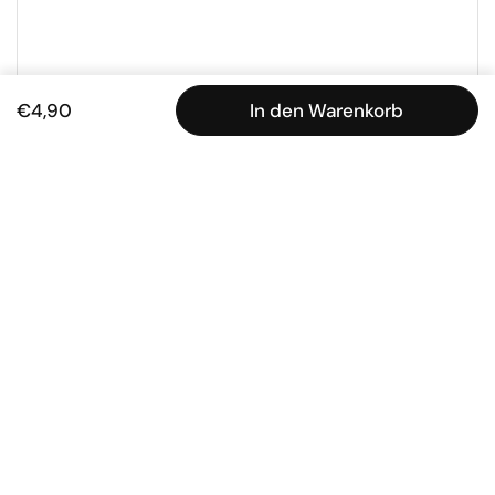
€4,90
In den Warenkorb
ließen
Ober